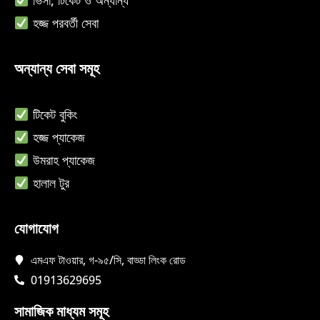
ভিসা, টিকেট ও অন্যান্য
হজ্জ পরবর্তী সেবা
অন্যান্য সেবা সমূহ
ট
িকেট বুকিং
হ
জ্জ প্যাকেজ
উমরাহ প্যাকেজ
হালাল টুর
যোগাযোগ
এমএফ টাওয়ার, গ-৯৫/সি, বাড্ডা লিংক রোড
01913629695
সামাজিক মাধ্যম সমূহ